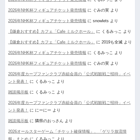
2026年NHK杯フィギュアチケット発売情報
に
ぐみの実
より
2026年NHK杯フィギュアチケット発売情報
に
snowlets
より
【鎌倉おすすめ】カフェ「Cafe ミルクホール」
に
くるみっこ
より
【鎌倉おすすめ】カフェ「Cafe ミルクホール」
に
2019も全滅
より
2026年NHK杯フィギュアチケット発売情報
に
くるみっこ
より
2026年NHK杯フィギュアチケット発売情報
に
ぐみの実
より
2026年度カープファンクラブ赤組会員の「公式戦観戦ご招待」イベ
ント発表！
に
くるみっこ
より
雑談掲示板
に
くるみっこ
より
2026年度カープファンクラブ赤組会員の「公式戦観戦ご招待」イベ
ント発表！
に
にーにー
より
雑談掲示板
に
隣県のおっさん
より
2026オールスターゲーム「チケット確保情報」、「ゲリラ放流情
報」まとめ
に
くるみっこ
より