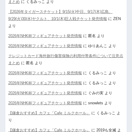
まとめ
に
くるみっこ
より
【2026年タイガースチケット】9/15(火)中日、9/17(木)広島、
9/29(火)30(水)ヤクルト、10/1(木)巨人戦チケット発売情報
に
ZEN
より
2026年NHK杯フィギュアチケット発売情報
に
匿名
より
2026年NHK杯フィギュアチケット発売情報
に
ゆりあんこ
より
クレジットカード海外旅行傷害保険の利用付帯条件について注意点
まとめ
に
匿名
より
2026年NHK杯フィギュアチケット発売情報
に
くるみっこ
より
2026年NHK杯フィギュアチケット発売情報
に
くるみっこ
より
2026年NHK杯フィギュアチケット発売情報
に
ぐみの実
より
2026年NHK杯フィギュアチケット発売情報
に
snowlets
より
【鎌倉おすすめ】カフェ「Cafe ミルクホール」
に
くるみっこ
よ
り
【鎌倉おすすめ】カフェ「Cafe ミルクホール」
に
2019も全滅
よ