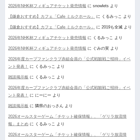
2026年NHK杯フィギュアチケット発売情報
に
snowlets
より
【鎌倉おすすめ】カフェ「Cafe ミルクホール」
に
くるみっこ
より
【鎌倉おすすめ】カフェ「Cafe ミルクホール」
に
2019も全滅
より
2026年NHK杯フィギュアチケット発売情報
に
くるみっこ
より
2026年NHK杯フィギュアチケット発売情報
に
ぐみの実
より
2026年度カープファンクラブ赤組会員の「公式戦観戦ご招待」イベ
ント発表！
に
くるみっこ
より
雑談掲示板
に
くるみっこ
より
2026年度カープファンクラブ赤組会員の「公式戦観戦ご招待」イベ
ント発表！
に
にーにー
より
雑談掲示板
に
隣県のおっさん
より
2026オールスターゲーム「チケット確保情報」、「ゲリラ放流情
報」まとめ
に
くるみっこ
より
2026オールスターゲーム「チケット確保情報」、「ゲリラ放流情