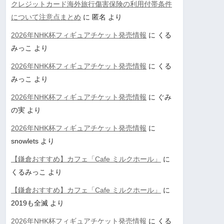
クレジットカード海外旅行傷害保険の利用付帯条件
について注意点まとめ
に
匿名
より
2026年NHK杯フィギュアチケット発売情報
に
くる
みっこ
より
2026年NHK杯フィギュアチケット発売情報
に
くる
みっこ
より
2026年NHK杯フィギュアチケット発売情報
に
ぐみ
の実
より
2026年NHK杯フィギュアチケット発売情報
に
snowlets
より
【鎌倉おすすめ】カフェ「Cafe ミルクホール」
に
くるみっこ
より
【鎌倉おすすめ】カフェ「Cafe ミルクホール」
に
2019も全滅
より
2026年NHK杯フィギュアチケット発売情報
に
くる