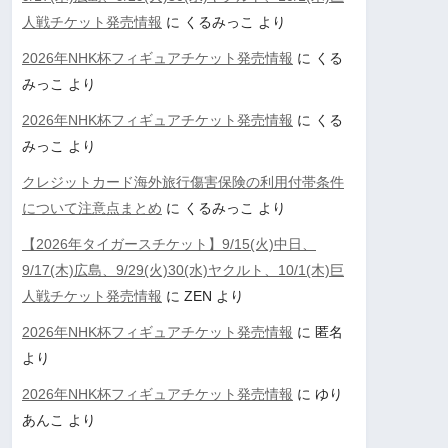
人戦チケット発売情報
に
くるみっこ
より
2026年NHK杯フィギュアチケット発売情報
に
くる
みっこ
より
2026年NHK杯フィギュアチケット発売情報
に
くる
みっこ
より
クレジットカード海外旅行傷害保険の利用付帯条件
について注意点まとめ
に
くるみっこ
より
【2026年タイガースチケット】9/15(火)中日、
9/17(木)広島、9/29(火)30(水)ヤクルト、10/1(木)巨
人戦チケット発売情報
に
ZEN
より
2026年NHK杯フィギュアチケット発売情報
に
匿名
より
2026年NHK杯フィギュアチケット発売情報
に
ゆり
あんこ
より