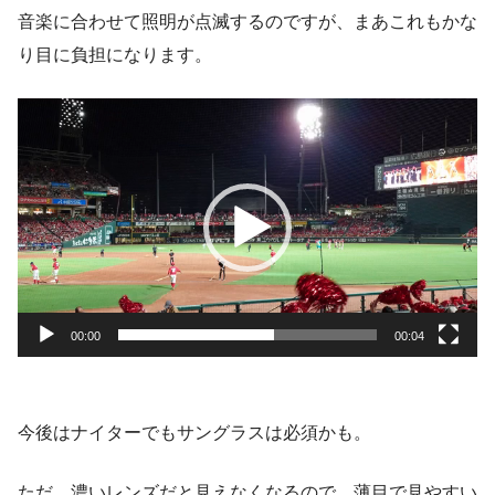
音楽に合わせて照明が点滅するのですが、まあこれもかな
り目に負担になります。
動
画
プ
レ
ー
ヤ
ー
00:00
00:04
今後はナイターでもサングラスは必須かも。
ただ、濃いレンズだと見えなくなるので、薄目で見やすい