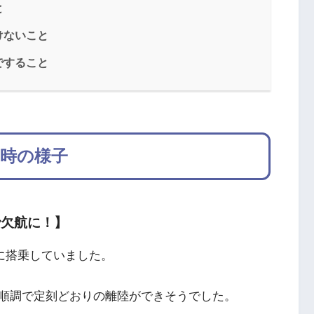
と
けないこと
ですること
た時の様子
で欠航に！】
」に搭乗していました。
順調で定刻どおりの離陸ができそうでした。