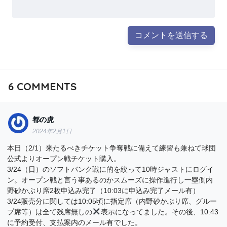
6
COMMENTS
都の虎
2024年2月1日
本日（2/1）来たるべきチケット争奪戦に備えて練習も兼ねて球団
公式よりオープン戦チケット購入。
3/24（日）のソフトバンク戦に的を絞って10時ジャストにログイ
ン。オープン戦と言う事あるのかスムーズに操作進行し一塁側内
野砂かぶり席2枚申込み完了（10:03に申込み完了メール有）
3/24販売分に関しては10:05頃に指定席（内野砂かぶり席、グルー
プ席等）は全て残席無しの
表示になってました。その後、10:43
に予約受付、支払案内のメール有でした。