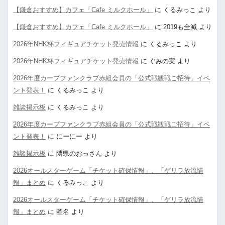
【鎌倉おすすめ】カフェ「Cafe ミルクホール」
に
くるみっこ
より
【鎌倉おすすめ】カフェ「Cafe ミルクホール」
に
2019も全滅
より
2026年NHK杯フィギュアチケット発売情報
に
くるみっこ
より
2026年NHK杯フィギュアチケット発売情報
に
ぐみの実
より
2026年度カープファンクラブ赤組会員の「公式戦観戦ご招待」イベ
ント発表！
に
くるみっこ
より
雑談掲示板
に
くるみっこ
より
2026年度カープファンクラブ赤組会員の「公式戦観戦ご招待」イベ
ント発表！
に
にーにー
より
雑談掲示板
に
隣県のおっさん
より
2026オールスターゲーム「チケット確保情報」、「ゲリラ放流情
報」まとめ
に
くるみっこ
より
2026オールスターゲーム「チケット確保情報」、「ゲリラ放流情
報」まとめ
に
匿名
より