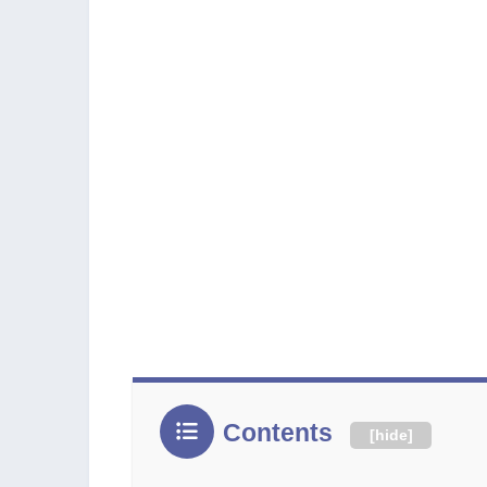
Contents
[
hide
]