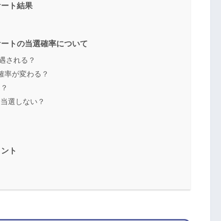
ケート結果
ケートの当選確率について
遇される？
確率が変わる？
け？
と当選しない？
イント