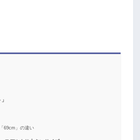
ト」
と「69cm」の違い