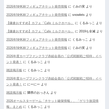
2026年NHK杯フィギュアチケット発売情報
に
ぐみの実
より
2026年NHK杯フィギュアチケット発売情報
に
snowlets
より
【鎌倉おすすめ】カフェ「Cafe ミルクホール」
に
くるみっこ
より
【鎌倉おすすめ】カフェ「Cafe ミルクホール」
に
2019も全滅
より
2026年NHK杯フィギュアチケット発売情報
に
くるみっこ
より
2026年NHK杯フィギュアチケット発売情報
に
ぐみの実
より
2026年度カープファンクラブ赤組会員の「公式戦観戦ご招待」イベ
ント発表！
に
くるみっこ
より
雑談掲示板
に
くるみっこ
より
2026年度カープファンクラブ赤組会員の「公式戦観戦ご招待」イベ
ント発表！
に
にーにー
より
雑談掲示板
に
隣県のおっさん
より
2026オールスターゲーム「チケット確保情報」、「ゲリラ放流情
報」まとめ
に
くるみっこ
より