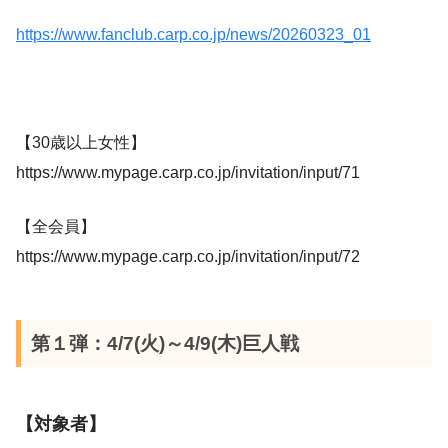
https://www.fanclub.carp.co.jp/news/20260323_01
【30歳以上女性】
https://www.mypage.carp.co.jp/invitation/input/71
【全会員】
https://www.mypage.carp.co.jp/invitation/input/72
第１弾：4/7(火)～4/9(木)巨人戦
【対象者】