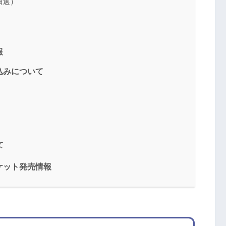
抽選）
報
申し込みについて
て
」チケット発売情報