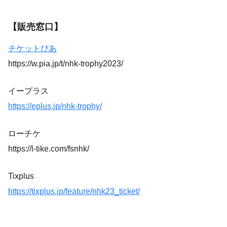
【販売窓口】
チケットぴあ
https://w.pia.jp/t/nhk-trophy2023/
イープラス
https://eplus.jp/nhk-trophy/
ローチケ
https://l-tike.com/fsnhk/
Tixplus
https://tixplus.jp/feature/nhk23_ticket/