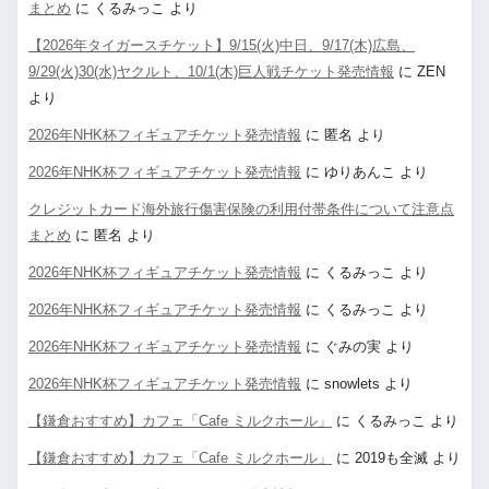
まとめ
に
くるみっこ
より
【2026年タイガースチケット】9/15(火)中日、9/17(木)広島、
9/29(火)30(水)ヤクルト、10/1(木)巨人戦チケット発売情報
に
ZEN
より
2026年NHK杯フィギュアチケット発売情報
に
匿名
より
2026年NHK杯フィギュアチケット発売情報
に
ゆりあんこ
より
クレジットカード海外旅行傷害保険の利用付帯条件について注意点
まとめ
に
匿名
より
2026年NHK杯フィギュアチケット発売情報
に
くるみっこ
より
2026年NHK杯フィギュアチケット発売情報
に
くるみっこ
より
2026年NHK杯フィギュアチケット発売情報
に
ぐみの実
より
2026年NHK杯フィギュアチケット発売情報
に
snowlets
より
【鎌倉おすすめ】カフェ「Cafe ミルクホール」
に
くるみっこ
より
【鎌倉おすすめ】カフェ「Cafe ミルクホール」
に
2019も全滅
より