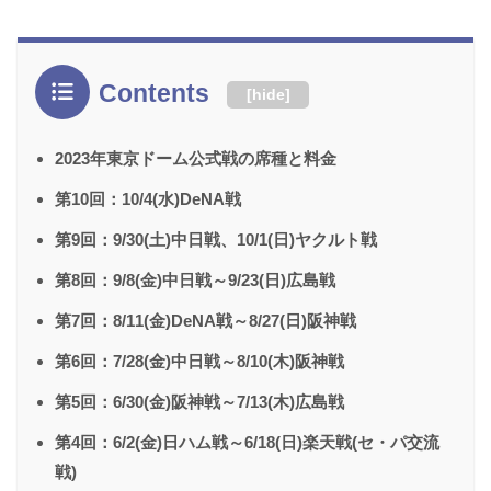
Contents
[
hide
]
2023年東京ドーム公式戦の席種と料金
第10回：10/4(水)DeNA戦
第9回：9/30(土)中日戦、10/1(日)ヤクルト戦
第8回：9/8(金)中日戦～9/23(日)広島戦
第7回：8/11(金)DeNA戦～8/27(日)阪神戦
第6回：7/28(金)中日戦～8/10(木)阪神戦
第5回：6/30(金)阪神戦～7/13(木)広島戦
第4回：6/2(金)日ハム戦～6/18(日)楽天戦(セ・パ交流
戦)