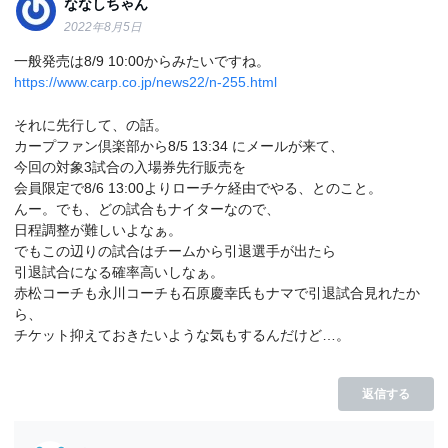
ななしちゃん
2022年8月5日
一般発売は8/9 10:00からみたいですね。
https://www.carp.co.jp/news22/n-255.html
それに先行して、の話。
カープファン倶楽部から8/5 13:34 にメールが来て、
今回の対象3試合の入場券先行販売を
会員限定で8/6 13:00よりローチケ経由でやる、とのこと。
んー。でも、どの試合もナイターなので、
日程調整が難しいよなぁ。
でもこの辺りの試合はチームから引退選手が出たら
引退試合になる確率高いしなぁ。
赤松コーチも永川コーチも石原慶幸氏もナマで引退試合見れたか
ら、
チケット抑えておきたいような気もするんだけど…。
返信する