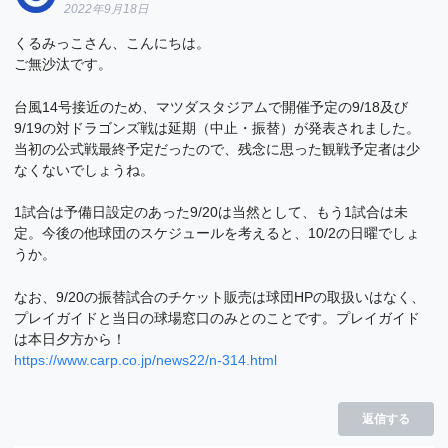
2022年9月18日
くるみっこさん、こんにちは。
ご無沙汰です。
台風14号接近のため、マツダスタジアムで開催予定の9/18及び
9/19の対ドラゴンズ戦は延期（中止・振替）が発表されました。
当初の公式戦最終予定だったので、残念に思った観戦予定者は少
なくないでしょうね。
1試合は予備日設定のあった9/20は当然として、もう1試合は未
定。今後の他球団のスケジュールを考えると、10/2の日曜でしょ
うか。
なお、9/20の振替試合のチケット販売は球団HPの取扱いはなく、
プレイガイドと当日の球場窓口のみとのことです。プレイガイド
は本日夕方から！
https://www.carp.co.jp/news22/n-314.html
返信する