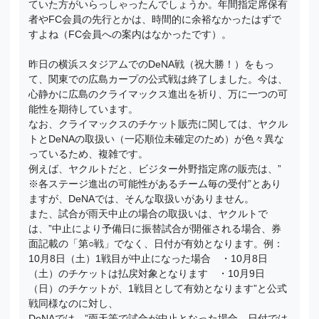
ていた方がいらっしゃったんでしょうか。年間指定席保有
者やFC会員の先行とかは、時間的に余裕なかったはずで
すよね（FC会員への案内はなかったです）。
昨日の横浜スタジアムでのDeNA戦（祝大勝！）をもっ
て、関東での広島カープの公式戦は終了しました。今は、
心静かに広島のクライマックス進出を祈り、万に一つの可
能性を期待しています。
なお、クライマックスのチケット販売に関しては、ヤクル
トとDeNAの取扱い（一応順位未確定のため）が色々異な
っているため、複雑です。
例えば、ヤクルトだと、ビジター外野指定席の販売は、”
※各ステージ進出の可能性があるチーム毎の受付”とあり
ますが、DeNAでは、そんな取扱いがありません。
また、試合が雨天中止の場合の取扱いは、ヤクルトで
は、”中止により予備日に振替試合が開催される場合、券
面記載の「第○戦」でなく、日付が有効となります。例：
10月8日（土）1戦目が中止になった場合 ・10月8日
（土）のチケットは払戻対象となります ・10月9日
（日）のチケットが、1戦目として有効となります”と公式
戦同様なのに対し、
DeNAでは、”雨天等で試合が中止となった場合、日付では