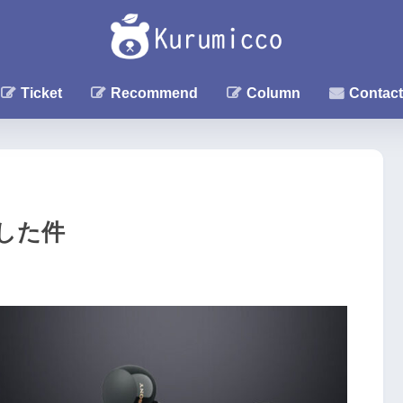
Ticket
Recommend
Column
Contact
理した件