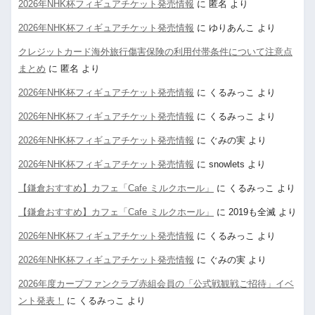
2026年NHK杯フィギュアチケット発売情報
に
匿名
より
2026年NHK杯フィギュアチケット発売情報
に
ゆりあんこ
より
クレジットカード海外旅行傷害保険の利用付帯条件について注意点
まとめ
に
匿名
より
2026年NHK杯フィギュアチケット発売情報
に
くるみっこ
より
2026年NHK杯フィギュアチケット発売情報
に
くるみっこ
より
2026年NHK杯フィギュアチケット発売情報
に
ぐみの実
より
2026年NHK杯フィギュアチケット発売情報
に
snowlets
より
【鎌倉おすすめ】カフェ「Cafe ミルクホール」
に
くるみっこ
より
【鎌倉おすすめ】カフェ「Cafe ミルクホール」
に
2019も全滅
より
2026年NHK杯フィギュアチケット発売情報
に
くるみっこ
より
2026年NHK杯フィギュアチケット発売情報
に
ぐみの実
より
2026年度カープファンクラブ赤組会員の「公式戦観戦ご招待」イベ
ント発表！
に
くるみっこ
より