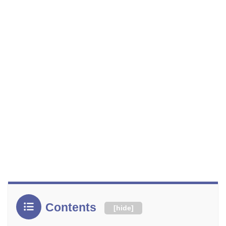
Contents
[
hide
]