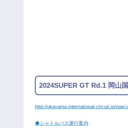
2024SUPER GT Rd.1
http://okayama-international-circuit.jp/speci
◆シャトルバス運行案内