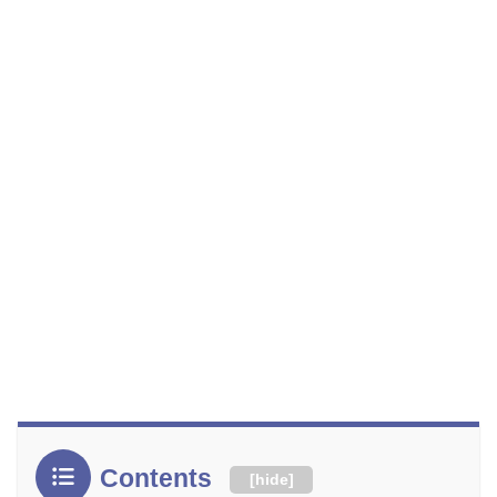
Contents
[
hide
]