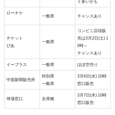
ト多いかも
ローチケ
一般席
チャンスあり
コンビニ店頭販
チケット
売は3月2日(土) 1
一般席
ぴあ
0時～
チャンスあり
イープラス
一般席
ほぼ空売り
特別席
3月6日(水) 10時
中国新聞販売所
一般席
窓口販売
3月7日(木) 10時
球場窓口
全席種
窓口販売