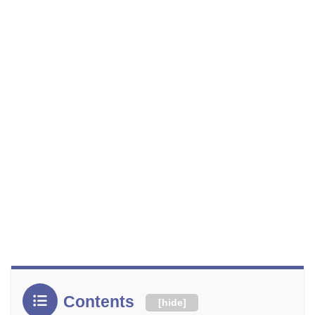
Contents
[
hide
]