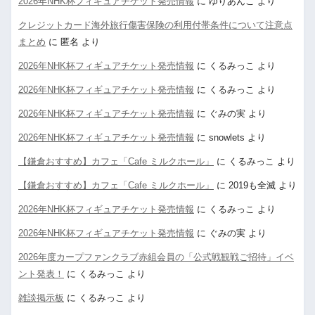
2026年NHK杯フィギュアチケット発売情報
に
ゆりあんこ
より
クレジットカード海外旅行傷害保険の利用付帯条件について注意点
まとめ
に
匿名
より
2026年NHK杯フィギュアチケット発売情報
に
くるみっこ
より
2026年NHK杯フィギュアチケット発売情報
に
くるみっこ
より
2026年NHK杯フィギュアチケット発売情報
に
ぐみの実
より
2026年NHK杯フィギュアチケット発売情報
に
snowlets
より
【鎌倉おすすめ】カフェ「Cafe ミルクホール」
に
くるみっこ
より
【鎌倉おすすめ】カフェ「Cafe ミルクホール」
に
2019も全滅
より
2026年NHK杯フィギュアチケット発売情報
に
くるみっこ
より
2026年NHK杯フィギュアチケット発売情報
に
ぐみの実
より
2026年度カープファンクラブ赤組会員の「公式戦観戦ご招待」イベ
ント発表！
に
くるみっこ
より
雑談掲示板
に
くるみっこ
より