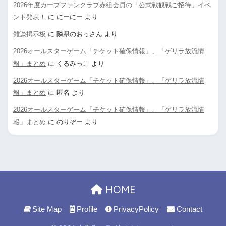
2026年度カープファンクラブ赤組会員の「公式戦観戦ご招待」イベ
ント発表！
に
にーにー
より
雑談掲示板
に
隣県のおっさん
より
2026オールスターゲーム「チケット確保情報」、「ゲリラ放流情
報」まとめ
に
くるみっこ
より
2026オールスターゲーム「チケット確保情報」、「ゲリラ放流情
報」まとめ
に
匿名
より
2026オールスターゲーム「チケット確保情報」、「ゲリラ放流情
報」まとめ
に
のりぞー
より
HOME
Site Map
Profile
PrivacyPolicy
Contact