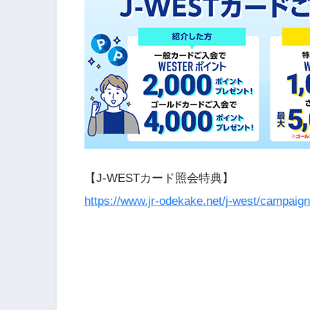
【J-WESTカード照会特典】
https://www.jr-odekake.net/j-west/campaig