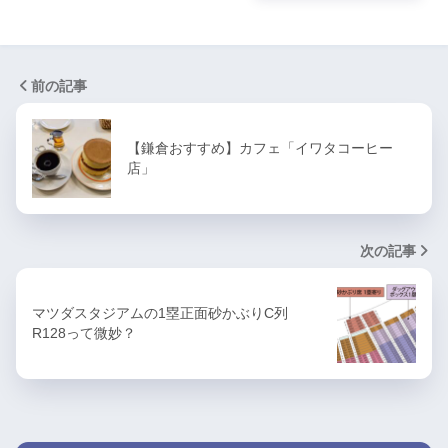
前の記事
【鎌倉おすすめ】カフェ「イワタコーヒー
店」
次の記事
マツダスタジアムの1塁正面砂かぶりC列
R128って微妙？