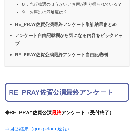
８．先行抽選のほうがいいお席が割り振られている？
９．お席別の満足度は？
RE_PRAY佐賀公演最終アンケート集計結果まとめ
アンケート自由記載欄から気になる内容をピックアッ
プ
RE_PRAY佐賀公演最終アンケート自由記載欄
RE_PRAY佐賀公演最終アンケート
◆RE_PRAY佐賀公演
最終
アンケート（受付終了）
⇒回答結果（googleform速報）