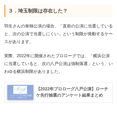
３．埼玉制限は存在した？
羽生さんの単独公演の場合、「直前の公演に当選している
と、次の公演で当選しにくい」という制限が発動するケー
スがあります。
実際、2022年に開催されたプロローグでは、「横浜公演
に当選していると、次の八戸公演は強制落選」という、い
わゆる横浜制限がありました。
【2022年プロローグ八戸公演】ローチ
ケ先行抽選のアンケート結果まとめ