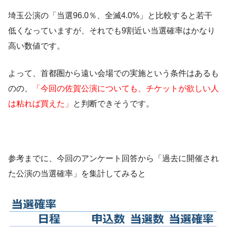
埼玉公演の「当選96.0％、全滅4.0%」と比較すると若干
低くなっていますが、それでも9割近い当選確率はかなり
高い数値です。
よって、首都圏から遠い会場での実施という条件はあるも
のの、
「今回の佐賀公演についても、チケットが欲しい人
は粘れば買えた」
と判断できそうです。
参考までに、今回のアンケート回答から「過去に開催され
た公演の当選確率」を集計してみると