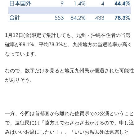
1月12日(金)限定で集計しても、九州・沖縄在住者の当選
確率が89.1%、平均78.3%と、九州地方の当選確率が高く
なっています。
なので、数字だけを見ると地元九州民が優遇された可能性
がありそう。
一方、今回は首都圏から離れた佐賀県での公演ということ
で、遠征民には「遠方までわざわざ出かけるので、申し込
みはいいお席にしたい！」、「いいお席以外は遠慮しと