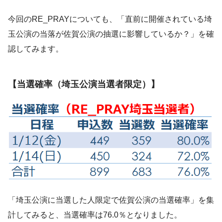
今回のRE_PRAYについても、「直前に開催されている埼
玉公演の当落が佐賀公演の抽選に影響しているか？」を確
認してみます。
【当選確率（埼玉公演当選者限定）】
「埼玉公演に当選した人限定で佐賀公演の当選確率」を集
計してみると、当選確率は76.0％となりました。