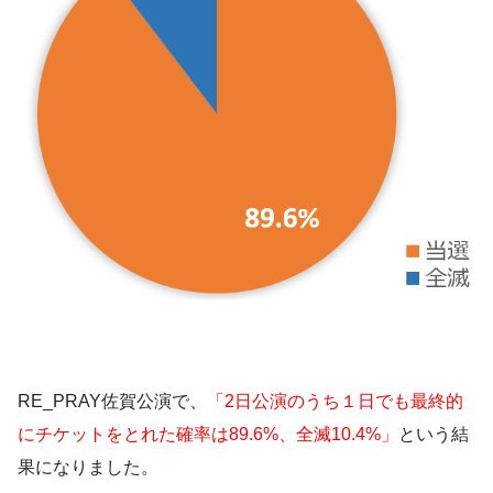
RE_PRAY佐賀公演で、
「2日公演のうち１日でも最終的
にチケットをとれた確率は89.6%、全滅10.4%」
という結
果になりました。