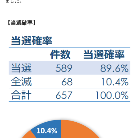
ました。
【当選確率】