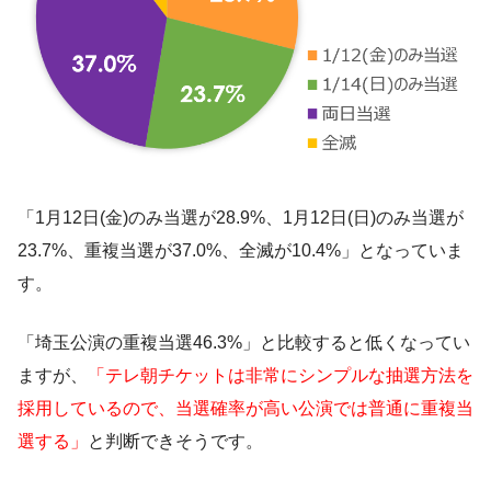
「1月12日(金)のみ当選が28.9%、1月12日(日)のみ当選が
23.7%、重複当選が37.0%、全滅が10.4%」となっていま
す。
「埼玉公演の重複当選46.3%」と比較すると低くなってい
ますが、
「テレ朝チケットは非常にシンプルな抽選方法を
採用しているので、当選確率が高い公演では普通に重複当
選する」
と判断できそうです。