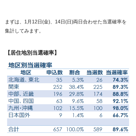
まずは、1月12日(金)、14日(日)両日合わせた当選確率を
集計してみます。
【居住地別当選確率】