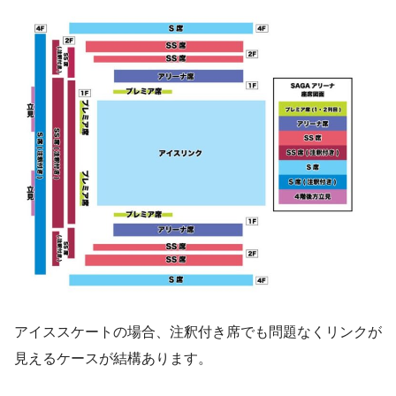
アイススケートの場合、注釈付き席でも問題なくリンクが
見えるケースが結構あります。