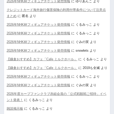
2026年NHK杯フィギュアチケット発売情報
に
ゆりあんこ
より
クレジットカード海外旅行傷害保険の利用付帯条件について注意点
まとめ
に
匿名
より
2026年NHK杯フィギュアチケット発売情報
に
くるみっこ
より
2026年NHK杯フィギュアチケット発売情報
に
くるみっこ
より
2026年NHK杯フィギュアチケット発売情報
に
ぐみの実
より
2026年NHK杯フィギュアチケット発売情報
に
snowlets
より
【鎌倉おすすめ】カフェ「Cafe ミルクホール」
に
くるみっこ
より
【鎌倉おすすめ】カフェ「Cafe ミルクホール」
に
2019も全滅
より
2026年NHK杯フィギュアチケット発売情報
に
くるみっこ
より
2026年NHK杯フィギュアチケット発売情報
に
ぐみの実
より
2026年度カープファンクラブ赤組会員の「公式戦観戦ご招待」イベ
ント発表！
に
くるみっこ
より
雑談掲示板
に
くるみっこ
より