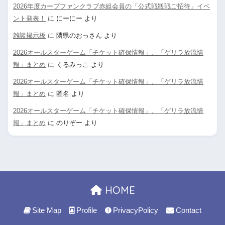
2026年度カープファンクラブ赤組会員の「公式戦観戦ご招待」イベ
ント発表！
に
にーにー
より
雑談掲示板
に
隣県のおっさん
より
2026オールスターゲーム「チケット確保情報」、「ゲリラ放流情
報」まとめ
に
くるみっこ
より
2026オールスターゲーム「チケット確保情報」、「ゲリラ放流情
報」まとめ
に
匿名
より
2026オールスターゲーム「チケット確保情報」、「ゲリラ放流情
報」まとめ
に
のりぞー
より
HOME
Site Map
Profile
PrivacyPolicy
Contact