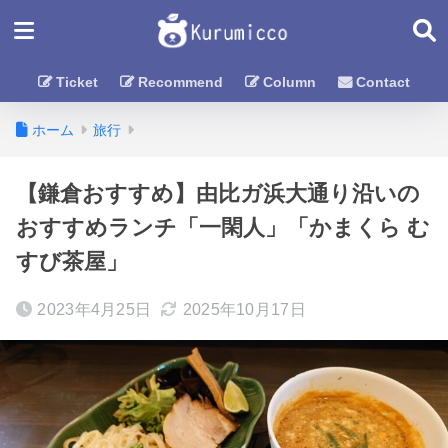
Ticket
Recommend
Column
Contact
ホーム
旅行
【鎌倉おすすめ】由比ガ浜大通り沿いの
おすすめランチ「一閑人」「かまくら む
すび茶屋」
2023年4月25日
2025年10月17日