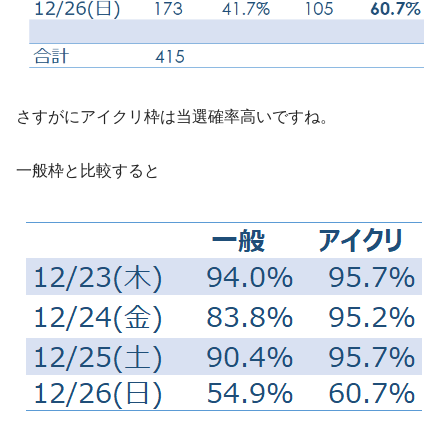
さすがにアイクリ枠は当選確率高いですね。
一般枠と比較すると