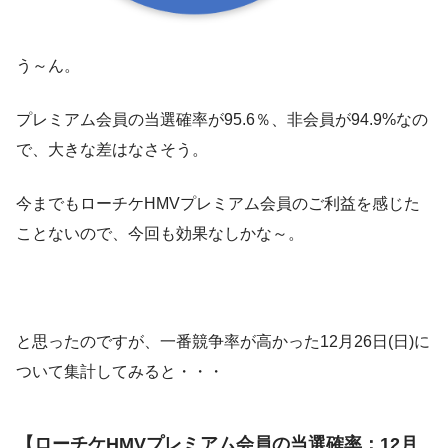
う～ん。
プレミアム会員の当選確率が95.6％、非会員が94.9%なの
で、大きな差はなさそう。
今までもローチケHMVプレミアム会員のご利益を感じた
ことないので、今回も効果なしかな～。
と思ったのですが、一番競争率が高かった12月26日(日)に
ついて集計してみると・・・
【ローチケHMVプレミアム会員の当選確率：12月