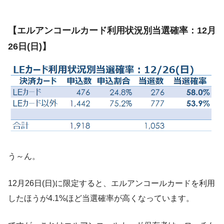
【エルアンコールカード利用状況別当選確率：12月
26日(日)】
う～ん。
12月26日(日)に限定すると、エルアンコールカードを利用
したほうが4.1%ほど当選確率が高くなっています。