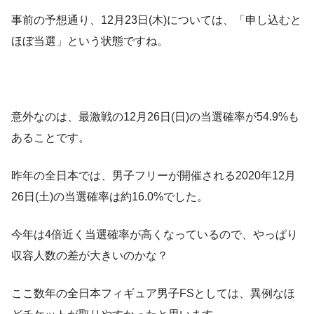
事前の予想通り、12月23日(木)については、「申し込むと
ほぼ当選」という状態ですね。
意外なのは、最激戦の12月26日(日)の当選確率が54.9%も
あることです。
昨年の全日本では、男子フリーが開催される2020年12月
26日(土)の当選確率は約16.0%でした。
今年は4倍近く当選確率が高くなっているので、やっぱり
収容人数の差が大きいのかな？
ここ数年の全日本フィギュア男子FSとしては、異例なほ