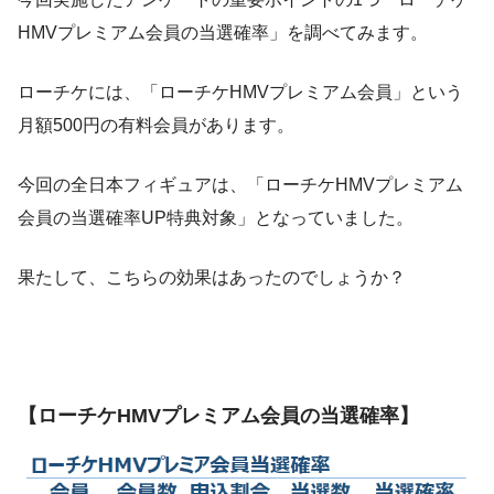
HMVプレミアム会員の当選確率」を調べてみます。
ローチケには、「ローチケHMVプレミアム会員」という
月額500円の有料会員があります。
今回の全日本フィギュアは、「ローチケHMVプレミアム
会員の当選確率UP特典対象」となっていました。
果たして、こちらの効果はあったのでしょうか？
【ローチケHMVプレミアム会員の当選確率】