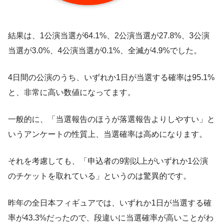
結果は、1公演当選が64.1%、2公演当選が27.8%、3公演
当選が3.0%、4公演当選が0.1%、全滅が4.9%でした。
4日間の公演のうち、いずれか1日が当選する確率は95.1%
と、非常に高い数値になってます。
一般的に、「当選報告のほうが落選報告よりしやすい」と
いうアンケートの性質上、当選確率は高めになります。
それを考慮しても、「申込者の9割以上がいずれか1公演
のチケットを取れている」というのは驚異的です。
昨年の全日本フィギュアでは、いずれか1日が当選する確
率が43.3%だったので、段違いに当選確率が高いことがわ