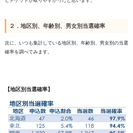
どチケットが取りやすかったと思います。
２．地区別、年齢別、男女別当選確率
次に、いつも集計している地区別、年齢別、男女別の当選
確率を調べてみます。
【地区別当選確率】