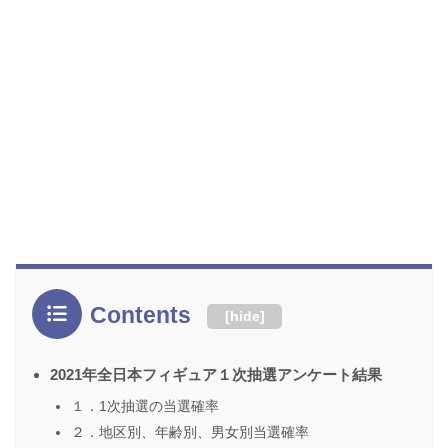
Contents
[
hide
]
2021年全日本フィギュア１次抽選アンケート結果
１．1次抽選の当選確率
２．地区別、年齢別、男女別当選確率