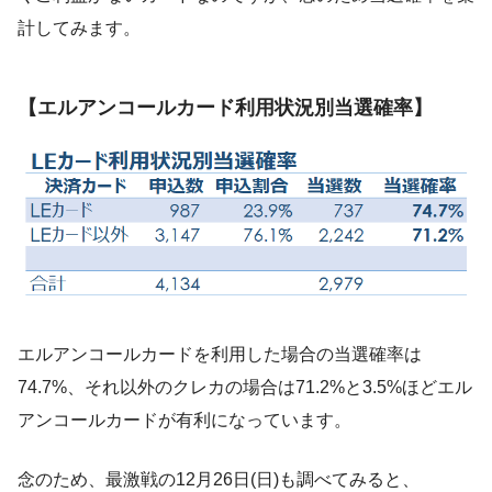
計してみます。
【エルアンコールカード利用状況別当選確率】
エルアンコールカードを利用した場合の当選確率は
74.7%、それ以外のクレカの場合は71.2%と3.5%ほどエル
アンコールカードが有利になっています。
念のため、最激戦の12月26日(日)も調べてみると、